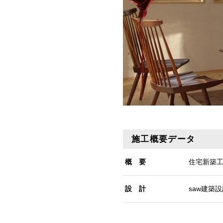
施工概要データ
概 要
住宅新築
設 計
saw建築